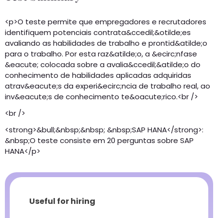
<p>O teste permite que empregadores e recrutadores
identifiquem potenciais contrata&ccedil;&otilde;es
avaliando as habilidades de trabalho e prontid&atilde;o
para o trabalho. Por esta raz&atilde;o, a &ecirc;nfase
&eacute; colocada sobre a avalia&ccedil;&atilde;o do
conhecimento de habilidades aplicadas adquiridas
atrav&eacute;s da experi&ecirc;ncia de trabalho real, ao
inv&eacute;s de conhecimento te&oacute;rico.<br />
<br />
<strong>&bull;&nbsp;&nbsp; &nbsp;SAP HANA</strong>:
&nbsp;O teste consiste em 20 perguntas sobre SAP
HANA</p>
Useful for hiring