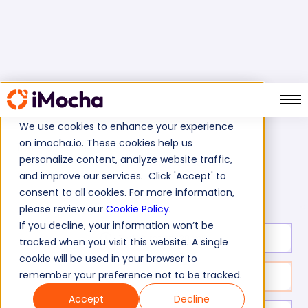
We use cookies to enhance your experience
on imocha.io. These cookies help us
Home
Non-English Language Tests
personalize content, analyze website traffic,
Teste de SAP HANA (Ferramenta Analítica de Alto
and improve our services. Click 'Accept' to
Desempenho)
consent to all cookies. For more information,
please review our
Cookie Policy
.
If you decline, your information won’t be
Test duration:
20
min
tracked when you visit this website. A single
cookie will be used in your browser to
remember your preference not to be tracked.
No. of questions:
10
Accept
Decline